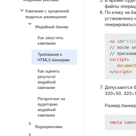
файлы операци
Кампании с аукционной
По клику на б
моделью размещения
установлено) 
генерироватьс
Медийный баннер
Как запустить
<
a
id
=
"cli
кампанию
// после э
Требования к
HTML5-баннерам
<
script
>
documen
Как оценить
</
script
>
результат
медийной
Допускаются б
кампании
320×50, 320×1
Ретаргетинг на
аудиторию
Размер баннер
медийной
кампании
<
meta
name
Видеореклама