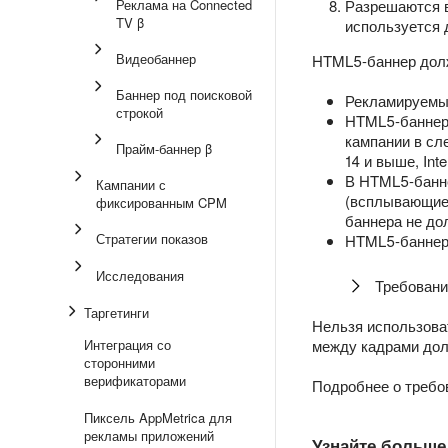
Реклама на Connected
Разрешаются 
TV β
используется 
Видеобаннер
HTML5-баннер долж
Баннер под поисковой
Рекламируемый
строкой
HTML5-баннер 
кампании в сле
Прайм-баннер β
14 и выше, Inte
В HTML5-банне
Кампании с
(всплывающие о
фиксированным CPM
баннера не до
Стратегии показов
HTML5-баннер 
Исследования
Требовани
Таргетинги
Нельзя использова
Интеграция со
между кадрами дол
сторонними
верификаторами
Подробнее о требо
Пиксель AppMetrica для
рекламы приложений
Узнайте больше