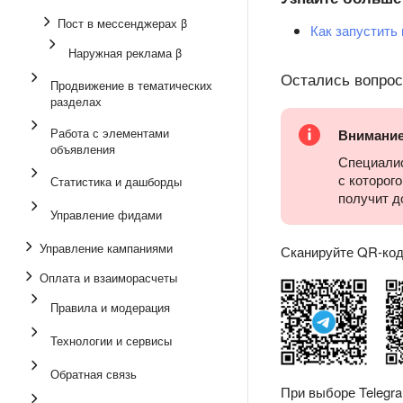
Пост в мессенджерах β
Как запустить
Наружная реклама β
Остались вопро
Продвижение в тематических
разделах
Работа с элементами
Внимани
объявления
Специалис
с которог
Статистика и дашборды
получит д
Управление фидами
Управление кампаниями
Сканируйте QR-код 
Оплата и взаиморасчеты
Правила и модерация
Технологии и сервисы
Обратная связь
При выборе Telegr