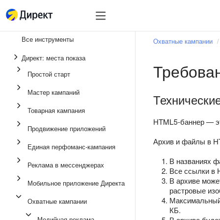
Инструменты
Инструменты
Все инструменты
Охватные кампании
Единая перфоманс-
Директ: места показа
Требова
Реклама в мессенд
Простой старт
Продвижение прило
Мастер кампаний
Технически
Медийная реклама
Товарная кампания
Мастер кампаний
HTML5-баннер — эт
Продвижение приложений
Товарная кампания
Архив и файлы в H
Единая перфоманс-кампания
Простой старт
В названиях ф
Реклама в мессенджерах
Все ссылки в 
В архиве може
Мобильное приложение Директа
растровые изо
Максимальный
Охватные кампании
КБ.
Медийная реклама
В архиве буде