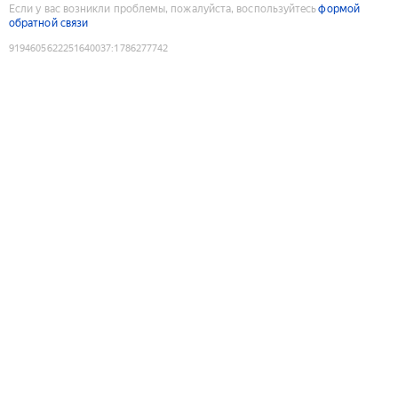
Если у вас возникли проблемы, пожалуйста, воспользуйтесь
формой
обратной связи
9194605622251640037
:
1786277742