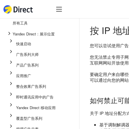
工具
热
工具
所有工具
按 IP 
整合效果广告系列
Yandex Direct：展示位置
即时通讯应用中的广告
快速启动
您可以尝试使用广告
应用推广
广告系列大师
您无法禁止专用子网 I
展示广告
互联网网站开放使用
产品广告系列
广告系列大师
要确定用户来自哪些
应用推广
可以通过向您的网
产品广告系列
整合效果广告系列
快速启动
即时通讯应用中的广告
如何禁止可
Yandex Direct 移动应用
关于 IP 地址分配
覆盖型广告系列
基于调制解调器
管理广告元素