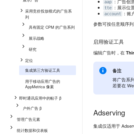
：广告创意
aap
：展示位置
tte
采用竞价投放模式的广告系
：账户
account
列
参数可按任意顺序列
具有固定 CPM 的广告系列
展示战略
启用验证工具
研究
编辑广告时，在
Thir
定位
集成第三方验证工具
备注
将广告系
用于移动应用广告的
若要在 W
AppMetrica 像素
即时通讯应用中的帖子 β
户外广告 β
Adserving
管理广告元素
集成仅适用于 Adserv
统计数据和仪表板