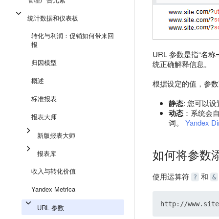
统计数据和仪表板
转化与利润：促销如何带来回
报
URL 参数是指“名
归因模型
统正确解释信息。
概述
根据设定的值，参数
标准报表
静态
: 您可以
动态
：系统会
报表大师
词。
Yandex 
新版报表大师
如何将参数
报表库
收入与转化价值
使用运算符
和
?
&
Yandex Metrica
URL 参数