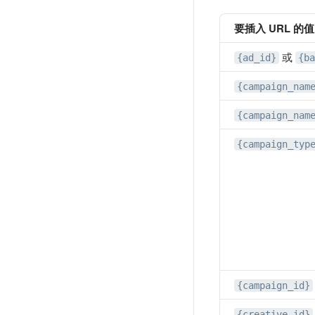
要插入 URL 的值
或
{ad_id}
{ba
{campaign_nam
{campaign_nam
{campaign_typ
{campaign_id}
{creative_id}