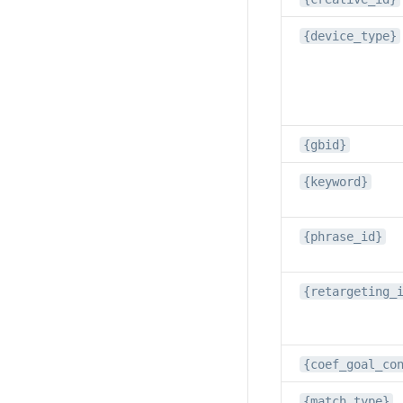
{device_type}
{gbid}
{keyword}
{phrase_id}
{retargeting_
{coef_goal_co
{match_type}