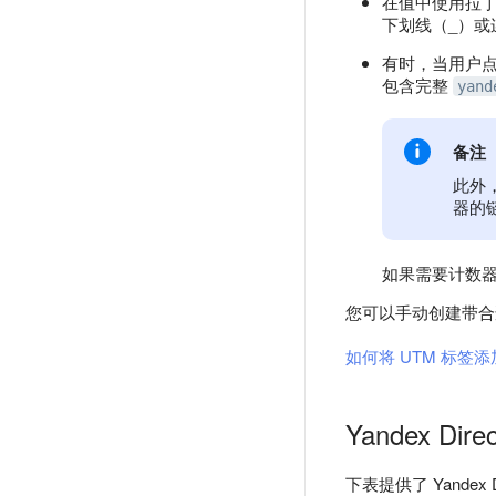
在值中使用拉丁
下划线（_）或
有时，当用户
包含完整
yand
备注
此外
器的
如果需要计数
您可以手动创建带
如何将 UTM 标签
Yandex Di
下表提供了 Yande