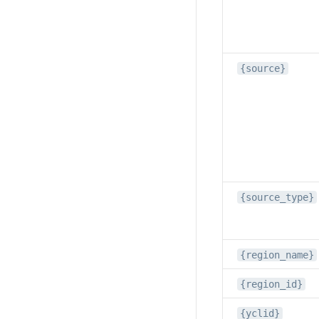
{source}
{source_type}
{region_name}
{region_id}
{yclid}