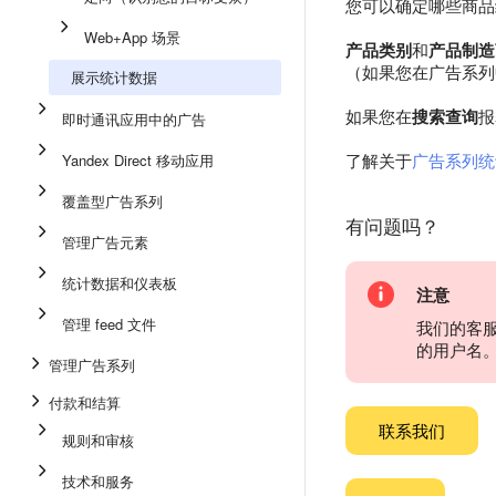
您可以确定哪些商品
Web+App 场景
产品类别
和
产品制造
（如果您在广告系列
展示统计数据
如果您在
搜索查询
报
即时通讯应用中的广告
了解关于
广告系列统
Yandex Direct 移动应用
覆盖型广告系列
有问题吗？
管理广告元素
统计数据和仪表板
注意
管理 feed 文件
我们的客
的用户名
管理广告系列
付款和结算
联系我们
规则和审核
技术和服务