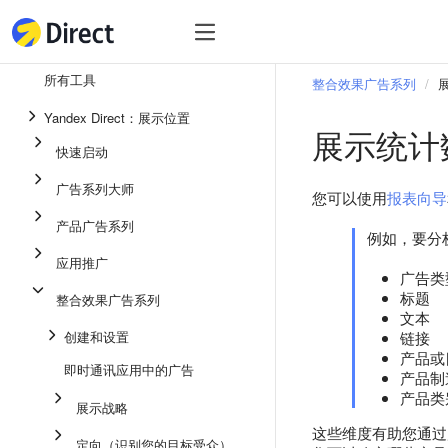
工具
热
工具
所有工具
整合效果广告系列
整合效果广告系列
Yandex Direct：展示位置
展示统计
即时通讯应用中的广告
快速启动
应用推广
广告系列大师
您可以使用
报表向导
展示广告
产品广告系列
例如，要分
广告系列大师
应用推广
广告类
产品广告系列
标题
整合效果广告系列
快速启动
文本
创建和设置
链接
产品或
即时通讯应用中的广告
产品制
产品类
展示战略
这些维度有助您通过
定向（识别您的目标受众）