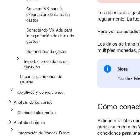
Conectar VK para la
Los datos sobre gast
exportación de datos de
regularmente. La fu
gastos
Conectando VK Ads para
Para ver las estadísti
la exportación de datos de
gastos
Los datos se transmi
múltiples monedas, 
Borrar datos de gastos
Importación de datos sin
conexión
Nota
Importar parámetros de
Yandex Met
usuario
Objetivos y conversiones
Análisis de contenido
Cómo conecta
Comercio electrónico
Si tiene múltiples c
Análisis de datos
para una cuenta en Y
conexiones para una
Integración de Yandex Direct