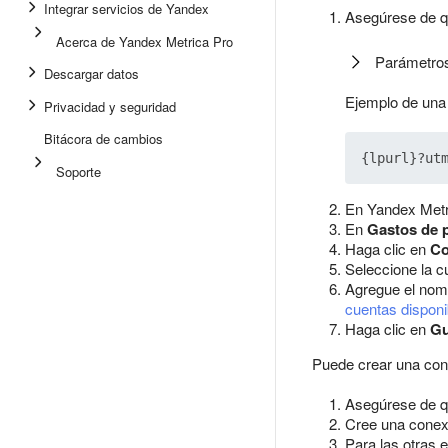
Integrar servicios de Yandex
Asegúrese de q
Acerca de Yandex Metrica Pro
Parámetros
Descargar datos
Ejemplo de una 
Privacidad y seguridad
Bitácora de cambios
Soporte
En Yandex Metr
En
Gastos de 
Haga clic en
Co
Seleccione la c
Agregue el nomb
cuentas disponi
Haga clic en
Gu
Puede crear una cone
Asegúrese de qu
Cree una conexi
Para las otras 