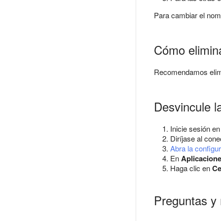
Para cambiar el nomb
Cómo elimina
Recomendamos elim
Desvincule l
Inicie sesión e
Diríjase al con
Abra la configu
En
Aplicacione
Haga clic en
Ce
Preguntas y