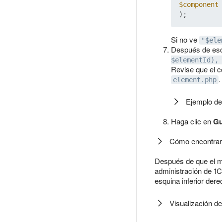
$component
Si no ve
"$ele
Después de es
$elementId),
Revise que el 
.
element.php
Ejemplo de
Haga clic en
Gu
Cómo encontrar 
Después de que el mó
administración de 1C
esquina inferior dere
Visualización d