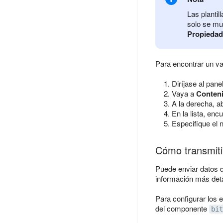
Las plantil
solo se mu
Propiedad
Para encontrar un va
Diríjase al pane
Vaya a
Conten
A la derecha, a
En la lista, en
Especifique el 
Cómo transmitir
Puede enviar datos d
información más deta
Para configurar los 
del componente
bit