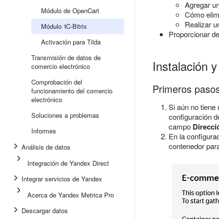
Agregar un 
Módulo de OpenCart
Cómo elimi
Realizar u
Módulo 1C-Bitrix
Proporcionar de
Activación para Tilda
Transmisión de datos de
Instalación 
comercio electrónico
Comprobación del
Primeros paso
funcionamiento del comercio
electrónico
Si aún no tiene
Soluciones a problemas
configuración de
campo
Direcci
Informes
En la configurac
contenedor para
Análisis de datos
Integración de Yandex Direct
Integrar servicios de Yandex
Acerca de Yandex Metrica Pro
Descargar datos