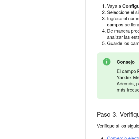
Vaya a
Config
Seleccione el si
Ingrese el númer
campos se llena
De manera pred
analizar las es
Guarde los cam
Consejo
El campo
Yandex Met
Además, pa
más frecue
Paso 3. Verifiq
Verifique si los sigu
Comercio elect