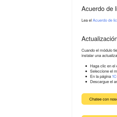
Acuerdo de l
Lea el
Acuerdo de li
Actualizació
Cuando el módulo tie
instalar una actuali
Haga clic en el
Seleccione el m
En la página
1C
Descargue el ar
Chatee con nos