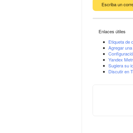
Escriba un corre
Enlaces útiles
Etiqueta de 
Agregar una 
Configuració
Yandex Metr
Sugiera su i
Discutir en 