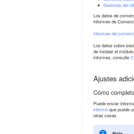
Sesiones del sit
Los datos de comerc
informes de Comerci
Informes de comerci
Los datos sobre ses
de instalar el módul
informes, consulte
C
Ajustes adic
Cómo completar
Puede enviar inform
informe
que puede us
otras cosas.
Nota