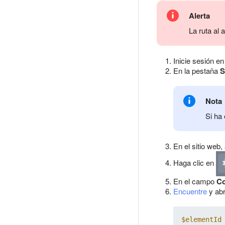
Alerta
La ruta al 
Inicie sesión en
En la pestaña
S
Nota
Si ha 
En el sitio web,
Haga clic en
En el campo
Co
Encuentre
y abr
$elementId