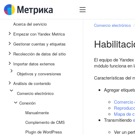
Acerca del servicio
Comercio electrónico
Empezar con Yandex Metrica
Habilitac
Gestionar cuentas y etiquetas
Recolección de datos del sitio
El equipo de Yandex M
Importar datos externos
módulo funciona en la
Objetivos y conversiones
Características del 
Análisis de contenido
Agregar etiquet
Comercio electrónico
Comercio e
Conexión
Reproducc
Manualmente
Mapa de cl
Transmitiendo
e
Complemento de CMS
Ver un perf
Plugin de WordPress