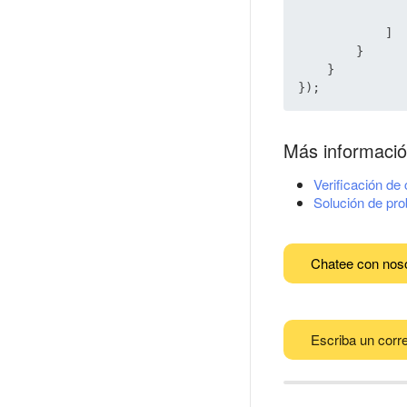
               
            ]

        }

    }

Más informaci
Verificación de
Solución de pr
Chatee con nos
Escriba un corre