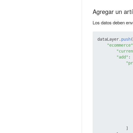
Agregar un artíc
Los datos deben envia
dataLayer.
push
(
"ecommerce"
"curren
"add"
: 
"pr
               
               
            ]
