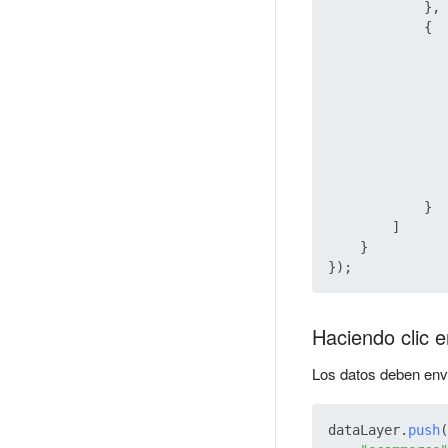
            },

            {

            }

        ]

    }

Haciendo clic e
Los datos deben envi
dataLayer.
push
(