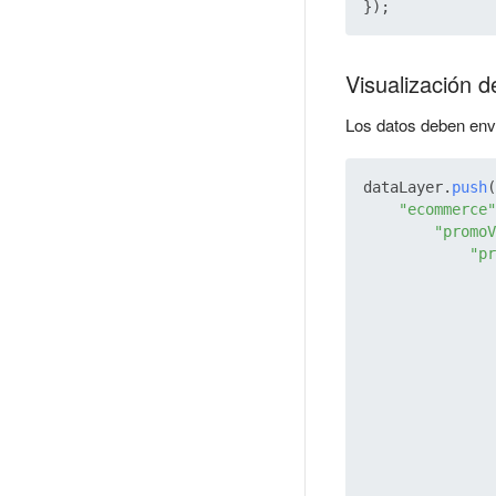
Visualización d
Los datos deben envi
dataLayer.
push
(
"ecommerce"
"promoV
"pr
               
               
               