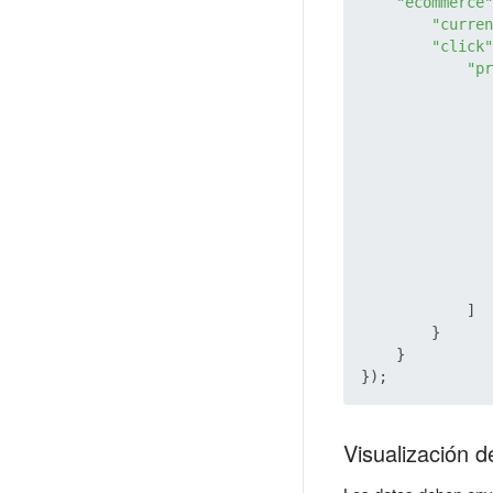
"ecommerce"
"curren
"click"
"pr
               
               
            ]

        }

    }

Visualización 