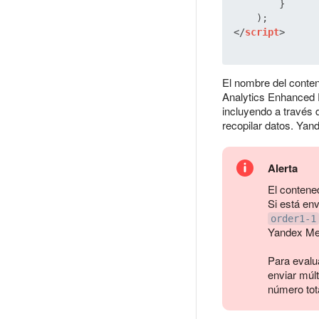
        }

</
script
>
El nombre del conten
Analytics Enhanced 
incluyendo a través 
recopilar datos. Yan
Alerta
El contene
Si está en
order1-1
Yandex Met
Para evalu
enviar múlt
número tot