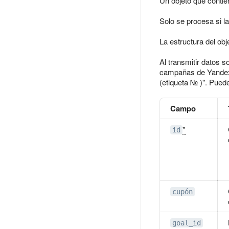
Un objeto que contie
Solo se procesa si l
La estructura del ob
Al transmitir datos 
campañas de Yandex 
(etiqueta №
)". Pued
Campo
*
id
cupón
goal_id