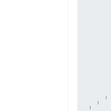
               
               
               
            ]

        }

    }
