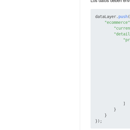
Los datos deben envi
dataLayer.
push
(
"ecommerce"
"curren
"detail
"pr
               
               
            ]

        }

    }
