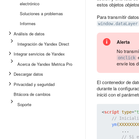
electrónico
estos objetos
objeto
Soluciones a problemas
Para transmitir dato
Informes
window.dataLayer
Análisis de datos
Alerta
Integración de Yandex Direct
No transmit
Integrar servicios de Yandex
e
onclick
envíe los 
Acerca de Yandex Metrica Pro
Descargar datos
El contenedor de dat
Privacidad y seguridad
durante la configurac
Bitácora de cambios
inició con el paráme
Soporte
<
script
type
=
"t
// Iniciali
ym
(
XXXXXXXX
        ...

// Si e