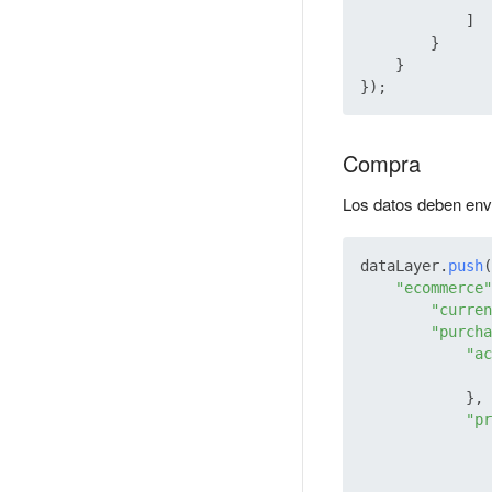
            ]

        }

    }

Compra
Los datos deben env
dataLayer.
push
(
"ecommerce"
"curren
"purcha
"ac
            },

"pr
               