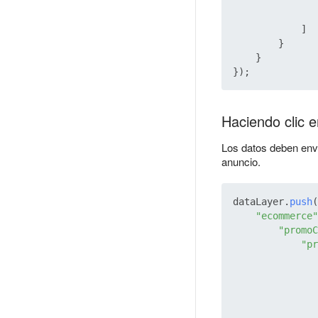
               
            ]

        }

    }

Haciendo clic e
Los datos deben envi
anuncio.
dataLayer.
push
(
"ecommerce"
"promoC
"pr
               