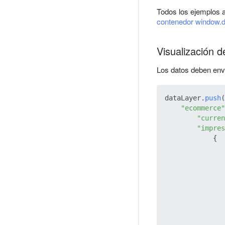
Todos los ejemplos
contenedor window.d
Visualización d
Los datos deben envi
dataLayer.
push
(
"ecommerce"
"curren
"impres
            {
