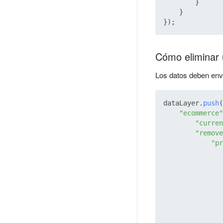
        }

    }

Cómo eliminar u
Los datos deben envi
dataLayer.
push
(
"ecommerce"
"curren
"remove
"pr
               
               