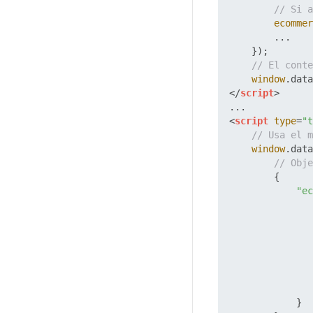
// Si a
ecommer
        ...

    });

// El conte
window
.
data
</
script
>
<
script
type
=
"t
// Usa el m
window
.
data
// Obje
        {

"ec
               
               
               
            }
