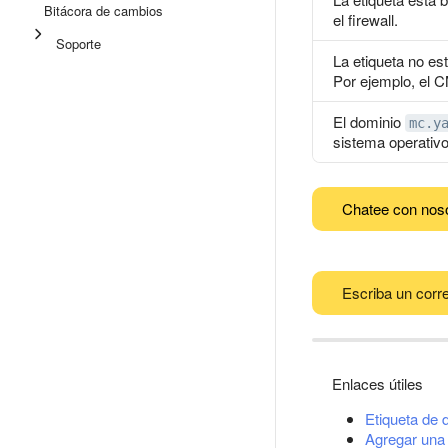
Bitácora de cambios
el firewall.
Soporte
La etiqueta no est
Por ejemplo, el C
El dominio
mc.y
sistema operativo
Chatee con nos
Escriba un corre
Enlaces útiles
Etiqueta de 
Agregar una 