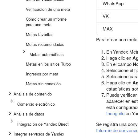
WhatsApp
Verificación de una meta
VK
Cómo crear un informe
para una meta
MAX
Metas favoritas
Para crear una met
Metas recomendadas
En Yandex Metri
Metas automáticas
Haga clic en
Ag
En el campo
N
Metas en los sitios Turbo
Seleccione el ti
Ingresos por meta
Seleccione par
Haga clic en
Ag
Metas sin conexión
estadísticas so
Análisis de contenido
Puede verificar
aparecer en esto
Comercio electrónico
está configurado
Incógnito
en Ya
Análisis de datos
Se registra una conve
Integración de Yandex Direct
Informe de conversi
Integrar servicios de Yandex