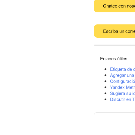
Chatee con nos
Escriba un corre
Enlaces útiles
Etiqueta de 
Agregar una 
Configuració
Yandex Metr
Sugiera su i
Discutir en 