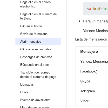
Haga clic en el correo
electrónico
<
a
href
=
"m
Haga clic en el número de
teléfono
Para un mensaje
Clic en el botón
Yandex Metrica
Envío de formulario
Lista de mensajeros 
Abrir mensajes
Clics a redes sociales
Mensajero
Descargas de archivos
Yandex Messeng
Búsqueda en el sitio
Facebook
*
Transición de regreso
desde el sistema de pago
Skype
Llamadas
Telegram
Chats
Evento de JavaScript
Viber
Meta de varios pasos