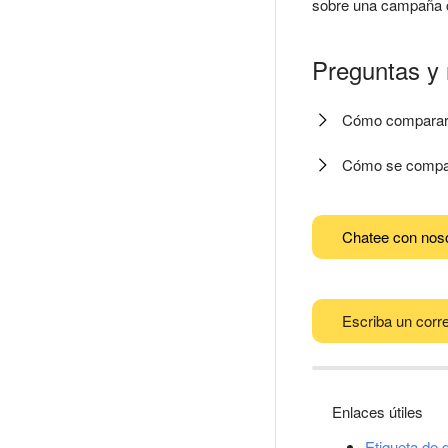
sobre una campaña 
Preguntas y
Cómo comparar l
Cómo se compar
Chatee con nos
Escriba un corre
Enlaces útiles
Etiqueta de 