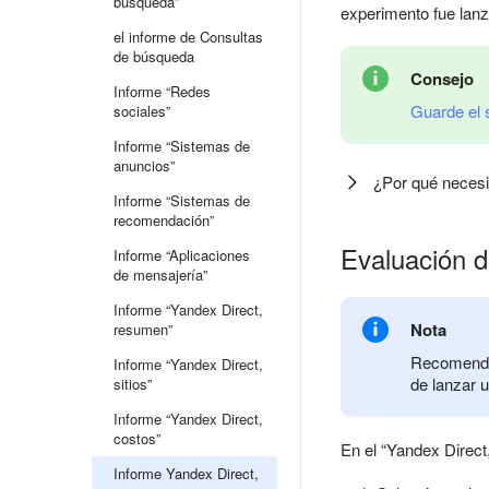
búsqueda”
experimento fue lan
el informe de Consultas
de búsqueda
Consejo
Informe “Redes
Guarde el
sociales”
Informe “Sistemas de
anuncios”
¿Por qué necesi
Informe “Sistemas de
recomendación”
Evaluación d
Informe “Aplicaciones
de mensajería”
Informe “Yandex Direct,
Nota
resumen”
Recomendam
Informe “Yandex Direct,
de lanzar 
sitios”
Informe “Yandex Direct,
costos”
En el “Yandex Direct
Informe Yandex Direct,