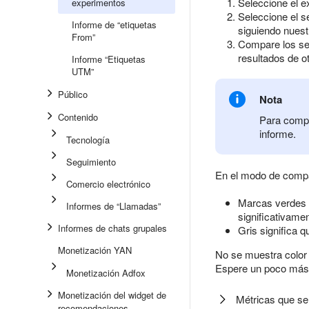
Seleccione el e
experimentos
Seleccione el 
Informe de “etiquetas
siguiendo nues
From”
Compare los se
resultados de o
Informe “Etiquetas
UTM”
Público
Nota
Contenido
Para compa
informe.
Tecnología
Seguimiento
En el modo de compar
Comercio electrónico
Marcas verdes o
Informes de “Llamadas”
significativamen
Informes de chats grupales
Gris significa q
Monetización YAN
No se muestra color 
Espere un poco más o
Monetización Adfox
Monetización del widget de
Métricas que se 
recomendaciones