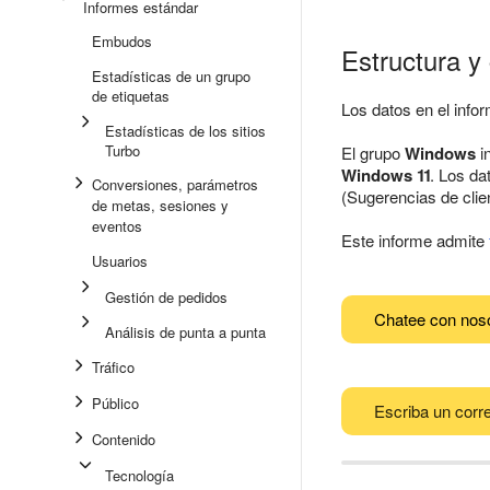
Informes estándar
Embudos
Estructura y
Estadísticas de un grupo
de etiquetas
Los datos en el info
Estadísticas de los sitios
Turbo
El grupo
Windows
i
Windows 11
. Los da
Conversiones, parámetros
(Sugerencias de clie
de metas, sesiones y
eventos
Este informe admite
Usuarios
Gestión de pedidos
Chatee con nos
Análisis de punta a punta
Tráfico
Público
Escriba un corre
Contenido
Tecnología