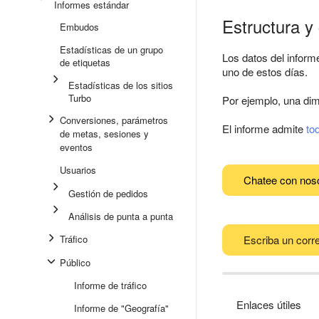
Informes estándar
Estructura y
Embudos
Estadísticas de un grupo
Los datos del informe
de etiquetas
uno de estos días.
Estadísticas de los sitios
Turbo
Por ejemplo, una dim
Conversiones, parámetros
El informe admite
to
de metas, sesiones y
eventos
Usuarios
Chatee con nos
Gestión de pedidos
Análisis de punta a punta
Tráfico
Escriba un corre
Público
Informe de tráfico
Enlaces útiles
Informe de "Geografía"