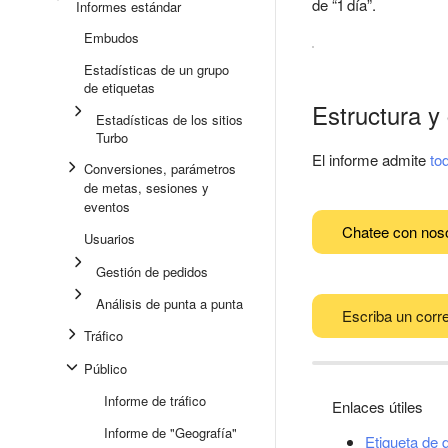
de “1 día”.
Informes estándar
Embudos
Estadísticas de un grupo
de etiquetas
Estructura y
Estadísticas de los sitios
Turbo
El informe admite
to
Conversiones, parámetros
de metas, sesiones y
eventos
Chatee con nos
Usuarios
Gestión de pedidos
Análisis de punta a punta
Escriba un corre
Tráfico
Público
Informe de tráfico
Enlaces útiles
Informe de "Geografía"
Etiqueta de 