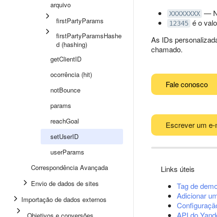
arquivo
— Nú
XXXXXXXX
firstPartyParams
é o valo
12345
firstPartyParamsHashe
As IDs personalizad
d (hashing)
chamado.
getClientID
ocorrência (hit)
Fale conosco
notBounce
params
reachGoal
Escrever um e-
setUserID
userParams
Correspondência Avançada
Links úteis
Envio de dados de sites
Tag de demo
Adicionar u
Importação de dados externos
Configuração
API do Yand
Objetivos e conversões