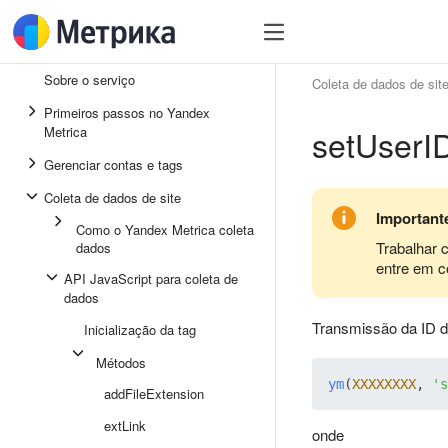
Sobre o serviço
Coleta de dados de sit
Primeiros passos no Yandex
setUserI
Metrica
Gerenciar contas e tags
Coleta de dados de site
Important
Como o Yandex Metrica coleta
Trabalhar 
dados
entre em c
API JavaScript para coleta de
dados
Transmissão da ID de
Inicialização da tag
Métodos
ym
(
XXXXXXXX
, 
's
addFileExtension
extLink
onde