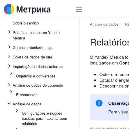
Sobre o serviço
Análise de dados
Re
Primeiros passos no Yandex
Relatório
Metrica
Gerenciar contas e tags
O Yandex Metrica for
Coleta de dados de site
localizados em
Con
Importação de dados externos
Obter um resum
Objetivos e conversões
Estudar o engaj
Análise de dados de conteúdo
Descobrir de o
E-commerce
Observaç
Análise de dados
Para visual
Configurações e noções
básicas para trabalhar com
relatórios
Quais métricas são e