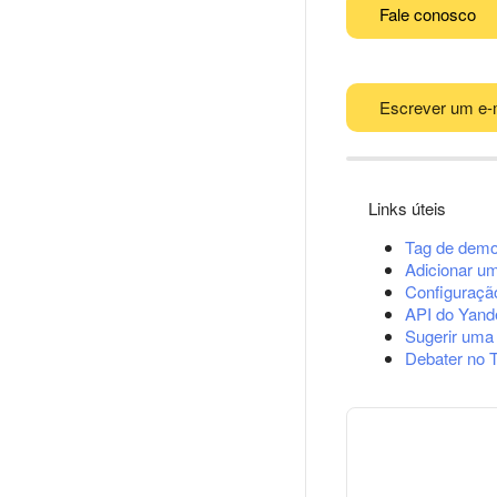
Fale conosco
Escrever um e-
Links úteis
Tag de demo
Adicionar u
Configuração
API do Yand
Sugerir uma
Debater no 