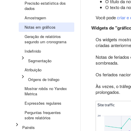
O título da n
Precisão estatística dos
O texto da no
dados
Você pode
criar e 
Amostragem
Notas em gráficos
Widgets de "gráfic
Geração de relatórios
Os widgets mostram
segundo um cronograma
criadas anteriorme
Indefinido
Notas de feriados
Segmentação
sombreada.
Atribuição
Os feriados nacion
Origens de tráfego
Às vezes, o tráfeg
Mostrar robôs no Yandex
prolongados.
Metrica
Expressões regulares
Perguntas frequentes
sobre relatórios
Painéis