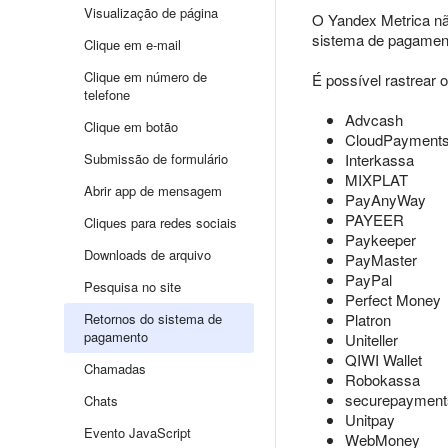
Visualização de página
O Yandex Metrica nã
sistema de pagamento
Clique em e-mail
Clique em número de
É possível rastrear 
telefone
Advcash
Clique em botão
CloudPayment
Submissão de formulário
Interkassa
MIXPLAT
Abrir app de mensagem
PayAnyWay
PAYEER
Cliques para redes sociais
Paykeeper
Downloads de arquivo
PayMaster
PayPal
Pesquisa no site
Perfect Money
Retornos do sistema de
Platron
pagamento
Uniteller
QIWI Wallet
Chamadas
Robokassa
securepayment
Chats
Unitpay
Evento JavaScript
WebMoney