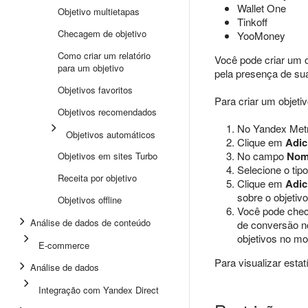
Wallet One
Objetivo multietapas
Tinkoff
Checagem de objetivo
YooMoney
Como criar um relatório
Você pode criar um 
para um objetivo
pela presença de sua
Objetivos favoritos
Para criar um objet
Objetivos recomendados
No Yandex Metr
Objetivos automáticos
Clique em
Adic
No campo
Nom
Objetivos em sites Turbo
Selecione o tip
Receita por objetivo
Clique em
Adic
sobre o objetiv
Objetivos offline
Você pode checa
Análise de dados de conteúdo
de conversão no 
objetivos no m
E-commerce
Para visualizar estat
Análise de dados
Integração com Yandex Direct