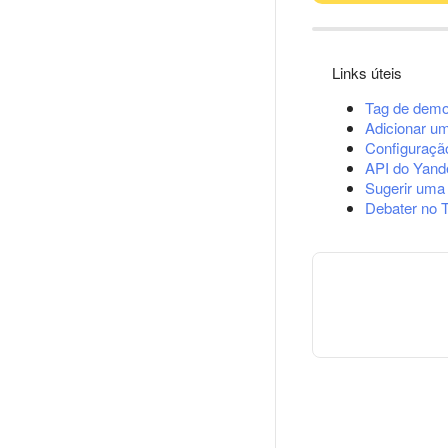
Links úteis
Tag de demo
Adicionar u
Configuração
API do Yand
Sugerir uma
Debater no 