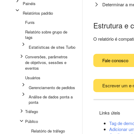
Painéis
Determinar a mé
Relatórios padrão
Funis
Estrutura e c
Relatório sobre grupo de
tags
O relatório é compa
Estatísticas de sites Turbo
Conversões, parâmetros
Fale conosco
de objetivos, sessões e
eventos
Usuários
Escrever um e-
Gerenciamento de pedidos
Análise de dados ponta a
ponta
Tráfego
Links úteis
Público
Tag de demo
Adicionar u
Relatório de tráfego