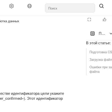
ботка данных
Переда
В этой статье
:
Подготовка C
Загрузка фай
Ошибки при за
файла
ачестве идентификатора цели укажите
er_confirmed»). Этот идентификатор