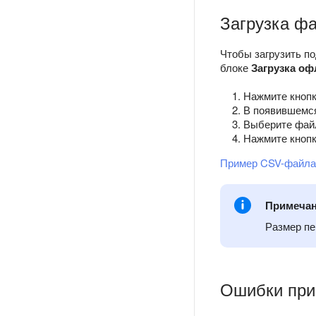
Загрузка ф
Чтобы загрузить п
блоке
Загрузка оф
Нажмите кноп
В появившемся
Выберите файл
Нажмите кноп
Пример CSV-файла 
Примеча
Размер пе
Ошибки при