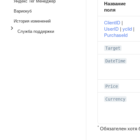
Яндекс Тег Менеджер
Название
поля
Вариокуб
История изменений
ClientID
|
UserID
|
yclid
|
Служба поддержки
PurchaseId
Target
DateTime
Price
Currency
*
Обязателен хотя б