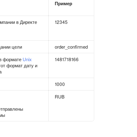
Пример
мпании в Директе
12345
дании цели
order_confirmed
 в формате
Unix
1481718166
тот формат дату и
а
1000
RUB
отправлены
ммы