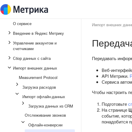
О сервисе
Импорт внешних данн
Введение в Яндекс Метрику
Передача
Управление аккаунтом и
счетчиками
Передавать инфор
Сбор данных с сайта
Импорт внешних данных
Веб-интерфейс
API Метрики.
Р
Measurement Protocol
Сервиса автом
Загрузка расходов
Чтобы настроить п
Импорт офлайн-данных
Подготовьте
с
Загрузка данных из CRM
На странице
Ц
Отслеживание звонков
событие, кото
понадобится 
Офлайн-конверсии