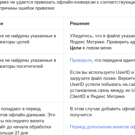
рике не удается привязать офлайн-конверсии к соответствующ
причины ошибок привязки:
ки
Решение
ке не найдены указанные в
Убедитесь, что в файле указан
каторы целей
Яндекс Метрике. Проверить и
Цели
в левом меню
ке не найдены указанные в
Проверьте
, что передача иден
каторы посетителей
Если вы используете UserID и
загрузите файл позже. Вероятн
UserID успели побывать на сай
установлена связь между их U
СlientID в Яндекс Метрике
 попадают в период
В этом случае добавить офлай
итов офлайн-данными. Это
получится
аты последнего визита
айт до начала обработки
Период дополнения визитов о
ольше 21 дня