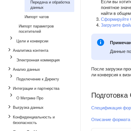
Если вы хотит
Передача и обработка
понятное знач
данных
найти в общем
Импорт чатов
Сформируйте 
Загрузите фай
Импорт параметров
посетителей
Цели и конверсии
Примеча
Аналитика контента
Данные по
Электронная коммерция
После загрузки про
Анализ данных
ли конверсия к виз
Подключение к Директу
Интеграции и партнерства
Подготовка
О Метрике Про
Выгрузка данных
Спецификация фор
Конфиденциальность и
Описание формата
безопасность