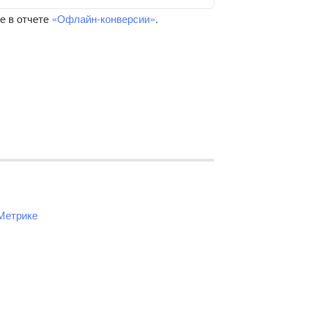
е в отчете
«Офлайн-конверсии»
.
Метрике