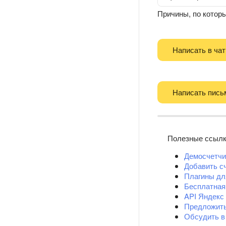
Причины, по которы
Написать в чат
Написать пись
Полезные ссыл
Демосчетчи
Добавить с
Плагины д
Бесплатная
API Яндекс
Предложит
Обсудить в