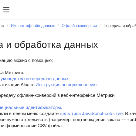
ых
Импорт офлайн-данных
Офлайн-конверсии
Передача и обра
 и обработка данных
мацию можно с помощью:
а Метрики.
уководство по передаче данных
атизации Albato.
Инструкция по подключению
ередачу офлайн-конверсий в веб-интерфейсе Метрики:
пециальные идентификаторы
.
ели
в левом меню создайте
цель типа JavaScript-событие
. В к
рое нужно отслеживать (например, подтверждение заказа — «ord
при формировании CSV-файла.