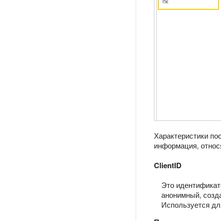
Характеристики пос
информация, относ
ClientID
Это идентификат
анонимный, созда
Используется д