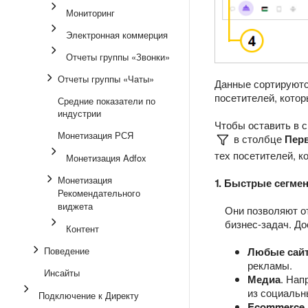
Мониторинг
Электронная коммерция
Отчеты группы «Звонки»
Отчеты группы «Чаты»
Данные сортируются
посетителей, котор
Средние показатели по
индустрии
Чтобы оставить в с
Монетизация РСЯ
в столбце
Пер
тех посетителей, к
Монетизация Adfox
Монетизация
1. Быстрые сегме
Рекомендательного
виджета
Они позволяют о
бизнес-задач. До
Контент
Поведение
Любые сай
рекламы.
Инсайты
Медиа
. Нап
из социальн
Подключение к Директу
Ecommerce