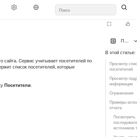
Посети
В этой статье
:
о сайта. Cервис учитывает посетителей по
Просмотр спи
ержит список посетителей, которые
посетителей
Просмотр под
информации
ку
Посетители
.
Ограничения
Примеры испо
отчета
Посмотреть
последоват
источников 
Узнать, как 