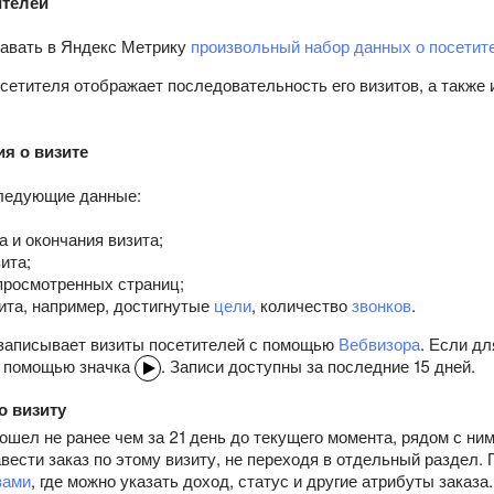
ителей
авать в Яндекс Метрику
произвольный набор данных о посетит
сетителя отображает последовательность его визитов, а также 
я о визите
ледующие данные:
а и окончания визита;
ита;
просмотренных страниц;
ита, например, достигнутые
цели
, количество
звонков
.
записывает визиты посетителей с помощью
Вебвизора
. Если дл
с помощью значка
. Записи доступны за последние 15 дней.
о визиту
ошел не ранее чем за 21 день до текущего момента, рядом с ни
вести заказ по этому визиту, не переходя в отдельный раздел. 
зами
, где можно указать доход, статус и другие атрибуты заказа.