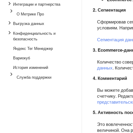
Интеграции и партнерства
2. Сегментация
О Метрике Про
Сформировав сег
Выгрузка данных
условиям. Напри
Конфиденциальность и
безопасность
Сегментация да
Яндекс Тег Менеджер
3. Ecommerce-да
Вариокуб
Количество сове
История изменений
данных
. Количес
Служба поддержки
4. Комментарий
Вы можете добави
счетчику. Редакт
представительск
5. Активность пос
Это вовлеченност
величиной. Она р