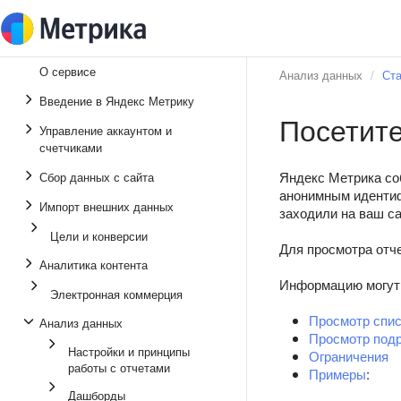
О сервисе
Анализ данных
Ста
Введение в Яндекс Метрику
Посетите
Управление аккаунтом и
счетчиками
Яндекс Метрика со
Сбор данных с сайта
анонимным идентиф
Импорт внешних данных
заходили на ваш са
Цели и конверсии
Для просмотра отч
Аналитика контента
Информацию могут 
Электронная коммерция
Просмотр спис
Анализ данных
Просмотр под
Настройки и принципы
Ограничения
работы с отчетами
Примеры
:
Дашборды