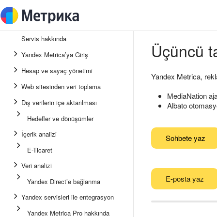
Servis hakkında
Üçüncü ta
Yandex Metrica’ya Giriş
Hesap ve sayaç yönetimi
Yandex Metrica, rekla
Web sitesinden veri toplama
MediaNation aja
Dış verilerin içe aktarılması
Albato otomasy
Hedefler ve dönüşümler
İçerik analizi
Sohbete yaz
E-Ticaret
Veri analizi
E-posta yaz
Yandex Direct’e bağlanma
Yandex servisleri ile entegrasyon
Yandex Metrica Pro hakkında