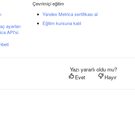
Çevrimiçi eğitim
ı
Yandex Metrica sertifikası al
Eğitim kursuna katıl
aç ayarları
ca API'si
hbeti
Yazı yararlı oldu mu?
Evet
Hayır