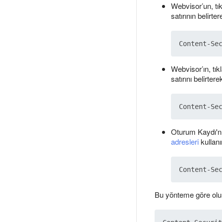
Webvisor’un, tık
satırının belirter
Webvisor’ın, tık
satırını belirtere
Oturum Kaydı'nı
adresleri
kullanı
Bu yönteme göre oluş