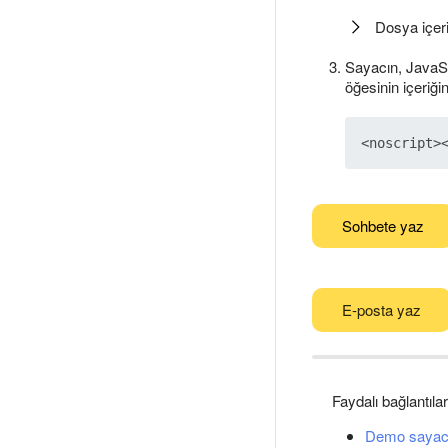
Dosya içeri
Sayacın, JavaScr
öğesinin içeriğin
Sohbete yaz
E-posta yaz
Faydalı bağlantılar
Demo sayac