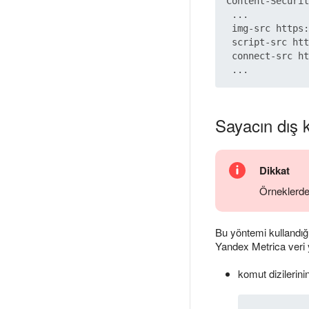
Content-Securit
 ...

 img-src https:
 script-src htt
 connect-src ht
Sayacın dış 
Dikkat
Örneklerde
Bu yöntemi kullandığ
Yandex Metrica veri yü
komut dizilerini