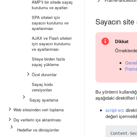
AMP’li bir sitede sayaç
kurulumu ve ayarları
SPA siteleri için
Sayacın site
sayacın kurulumu ve
ayarlanması
AJAX ve Flash siteleri
Dikkat
için sayacın kurulumu
ve ayarlanması
Örneklerde
Siteye birden fazla
Genel 
sayaç yükleme
Frame
Özel durumlar
Sayaç kodu
versiyonları
Bu yöntemi kullandı
aşağıdaki direktifleri 
Sayaç ayarlama
Web sitesinden veri toplama
script-src
direkti
değeri içermelid
Dış verilerin içe aktarılması
Hedefler ve dönüşümler