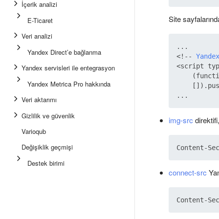
İçerik analizi
Site sayfaları
E-Ticaret
Veri analizi
...

Yandex Direct’e bağlanma
<!-- 
Yande
<script typ
Yandex servisleri ile entegrasyon
    (functi
Yandex Metrica Pro hakkında
    []).pus
Veri aktarımı
Gizlilik ve güvenlik
img-src
direktifi
Varioqub
Değişiklik geçmişi
Destek birimi
connect-src
Yan