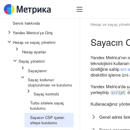
Servis hakkında
Hesap ve sayaç yöneti
Yandex Metrica’ya Giriş
Sayacın 
Hesap ve sayaç yönetimi
Hesap ayarları
Yandex Metrica'nın o
Sayaç yönetimi
teknolojisini kullana
özelliğine sahip
src-s
Sayaçlarım
direktifini işleme izni 
Sayaç kodunun
oluşturulması ve kurulumu
Yandex Metrica'da
s
yerleştirip
öğ
script
Sayaç kontrolü
Turbo sitelere sayaç
Kullanacağınız yönte
kurulumu
Genel adres list
Sayacın CSP içeren
siteye kurulumu
Frame-ancestors