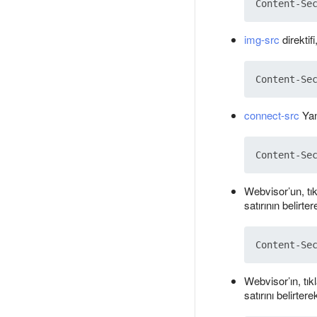
img-src
direktifi
connect-src
Yan
Webvisor’un, tık
satırının belirter
Webvisor’ın, tık
satırını belirtere