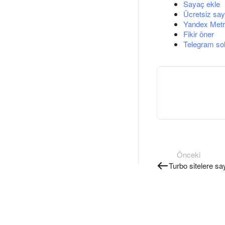
Sayaç ekle
Ücretsiz say
Yandex Metri
Fikir öner
Telegram so
Önceki
Turbo sitelere s