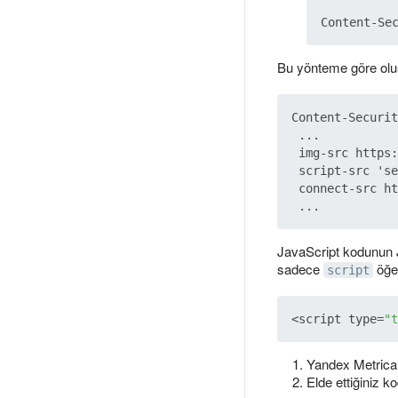
Bu yönteme göre oluş
Content-Securit
 ...

 img-src https:
 script-src 'se
 connect-src ht
JavaScript kodunun J
sadece
öğes
script
<script type=
"t
Yandex Metric
Elde ettiğiniz k