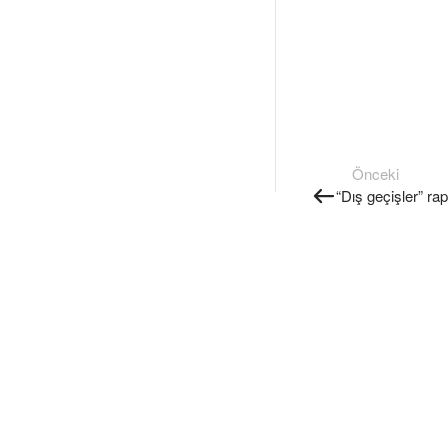
Önceki
“Dış geçişler” ra