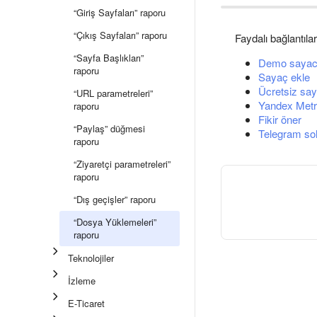
“Giriş Sayfaları” raporu
“Çıkış Sayfaları” raporu
Faydalı bağlantılar
“Sayfa Başlıkları”
Demo sayac
raporu
Sayaç ekle
Ücretsiz say
“URL parametreleri”
Yandex Metri
raporu
Fikir öner
“Paylaş” düğmesi
Telegram so
raporu
“Ziyaretçi parametreleri”
raporu
“Dış geçişler” raporu
“Dosya Yüklemeleri”
raporu
Teknolojiler
İzleme
E-Ticaret