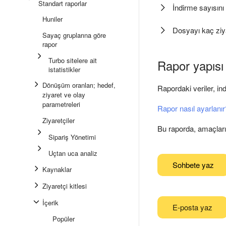
Standart raporlar
İndirme sayısın
Huniler
Dosyayı kaç ziya
Sayaç gruplarına göre
rapor
Turbo sitelere ait
Rapor yapısı 
istatistikler
Dönüşüm oranları; hedef,
Rapordaki veriler, in
ziyaret ve olay
parametreleri
Rapor nasıl ayarlanır
Ziyaretçiler
Bu raporda, amaçları
Sipariş Yönetimi
Uçtan uca analiz
Sohbete yaz
Kaynaklar
Ziyaretçi kitlesi
İçerik
E-posta yaz
Popüler