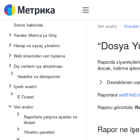
Servis hakkında
Veri analizi
Standart 
Yandex Metrica’ya Giriş
“Dosya Yü
Hesap ve sayaç yönetimi
Web sitesinden veri toplama
Raporda ziyaretçilerin
Dış verilerin içe aktarılması
Ancak, indirme işlem
Hedefler ve dönüşümler
Desteklenen vars
İçerik analizi
Raporlara
addFileEx
E-Ticaret
Veri analizi
Raporu görüntüle:
Ra
Raporlarla çalışma ayarları ve
ilkeleri
Rapor ne işe
Yönetim panelleri