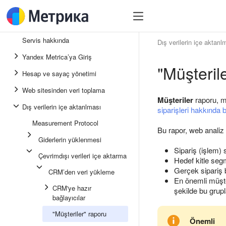
Servis hakkında
Dış verilerin içe aktarıl
Yandex Metrica’ya Giriş
"Müşteril
Hesap ve sayaç yönetimi
Web sitesinden veri toplama
Müşteriler
raporu, mü
Dış verilerin içe aktarılması
siparişleri hakkında b
Measurement Protocol
Bu rapor, web analiz 
Giderlerin yüklenmesi
Sipariş (işlem) s
Çevrimdışı verileri içe aktarma
Hedef kitle segme
Gerçek sipariş b
CRM’den veri yükleme
En önemli müşter
CRM'ye hazır
şekilde bu grupla
bağlayıcılar
"Müşteriler" raporu
Önemli