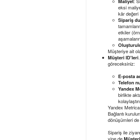
Maliyet
: S
eksi maliy
kâr değeri 
Sipariş d
tamamlanmı
etkiler (ör
aşamalarına
Oluşturul
Müşteriye ait ol
Müşteri ID'leri
göreceksiniz:
E-posta a
Telefon n
Yandex Me
birlikte ak
kolaylaştırı
Yandex Metrica, 
Bağlantı kurulur
dönüşümleri de e
Sipariş ile ziyar
yine de
Müşteri