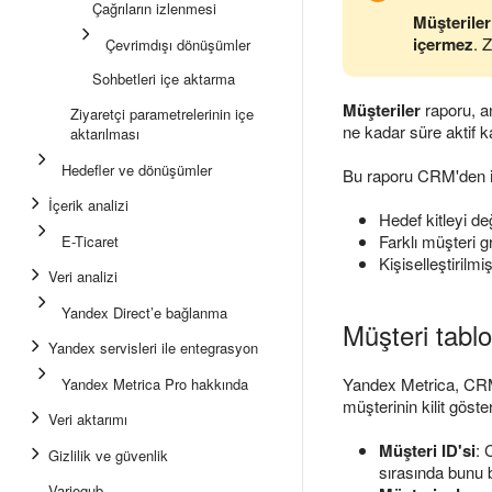
Çağrıların izlenmesi
Müşteriler
içermez
. Z
Çevrimdışı dönüşümler
Sohbetleri içe aktarma
Müşteriler
raporu, an
Ziyaretçi parametrelerinin içe
ne kadar süre aktif ka
aktarılması
Hedefler ve dönüşümler
Bu raporu CRM'den indi
İçerik analizi
Hedef kitleyi d
Farklı müşteri gr
E-Ticaret
Kişiselleştirilm
Veri analizi
Yandex Direct’e bağlanma
Müşteri tablo
Yandex servisleri ile entegrasyon
Yandex Metrica, CRM'd
Yandex Metrica Pro hakkında
müşterinin kilit göster
Veri aktarımı
Müşteri ID'si
: 
Gizlilik ve güvenlik
sırasında bunu 
Varioqub