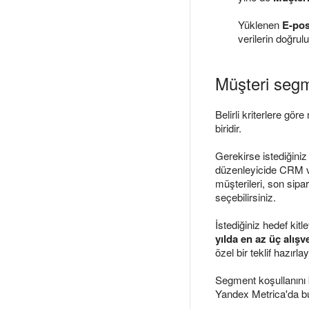
Yüklenen
E-pos
verilerin doğrul
Müşteri segm
Belirli kriterlere gör
biridir.
Gerekirse istediğini
düzenleyicide CRM veri
müşterileri, son sipar
seçebilirsiniz.
İstediğiniz hedef kitle
yılda en az üç alış
özel bir teklif hazırlay
Segment koşullanını 
Yandex Metrica'da b