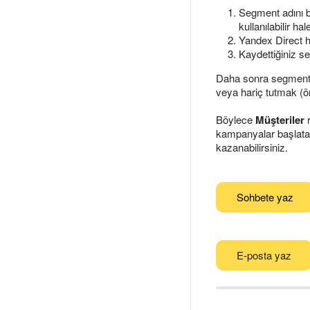
Segment adını b
kullanılabilir hale
Yandex Direct h
Kaydettiğiniz se
Daha sonra segmentte
veya hariç tutmak (ö
Böylece
Müşteriler
r
kampanyalar başlatabi
kazanabilirsiniz.
Sohbete yaz
E-posta yaz