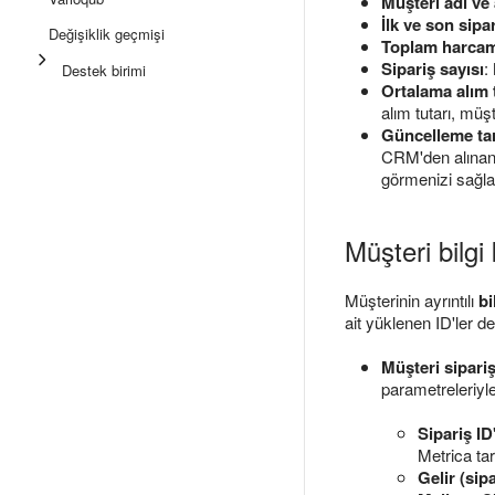
Müşteri adı ve
İlk ve son sip
Değişiklik geçmişi
Toplam harca
Sipariş sayısı
:
Destek birimi
Ortalama alım 
alım tutarı, müşt
Güncelleme tar
CRM'den alınan s
görmenizi sağla
Müşteri bilgi 
Müşterinin ayrıntılı
bi
ait yüklenen ID'ler de 
Müşteri siparişl
parametreleriyle 
Sipariş ID
Metrica tar
Gelir (sipa