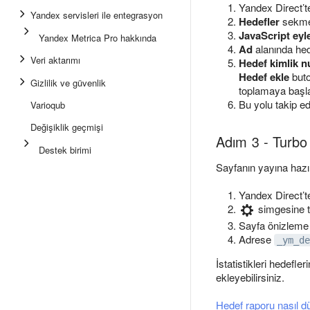
Yandex Direct’te
Yandex servisleri ile entegrasyon
Hedefler
sekme
JavaScript eyl
Yandex Metrica Pro hakkında
Ad
alanında hede
Veri aktarımı
Hedef kimlik 
Hedef ekle
buto
Gizlilik ve güvenlik
toplamaya başla
Bu yolu takip e
Varioqub
Değişiklik geçmişi
Adım 3 - Turbo 
Destek birimi
Sayfanın yayına hazır
Yandex Direct’te
simgesine t
Sayfa önizleme l
Adrese
_ym_de
İstatistikleri hedefl
ekleyebilirsiniz.
Hedef raporu nasıl d