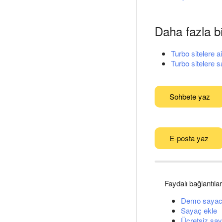
Daha fazla bi
Turbo sitelere ait
Turbo sitelere 
Sohbete yaz
E-posta yaz
Faydalı bağlantılar
Demo sayac
Sayaç ekle
Ücretsiz say