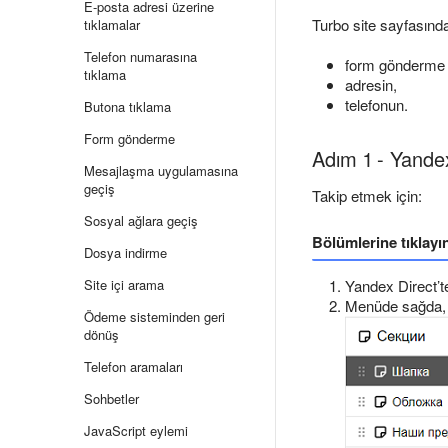
E-posta adresi üzerine
Turbo site sayfasındak
tıklamalar
Telefon numarasına
form gönderme b
tıklama
adresin,
telefonun.
Butona tıklama
Form gönderme
Adım 1 - Yandex
Mesajlaşma uygulamasına
geçiş
Takip etmek için:
Sosyal ağlara geçiş
Bölümlerine tıklayı
Dosya indirme
Site içi arama
Yandex Direct’te
Menüde sağda, 
Ödeme sisteminden geri
dönüş
Telefon aramaları
Sohbetler
JavaScript eylemi