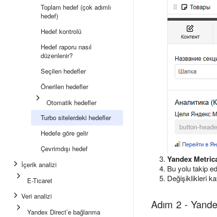
Toplam hedef (çok adımlı
hedef)
Hedef kontrolü
Hedef raporu nasıl
düzenlenir?
Seçilen hedefler
Önerilen hedefler
Otomatik hedefler
Turbo sitelerdeki hedefler
Hedefe göre gelir
Çevrimdışı hedef
Yandex Metrica
İçerik analizi
Bu yolu takip e
Değişiklikleri k
E-Ticaret
Veri analizi
Adım 2 - Yande
Yandex Direct’e bağlanma