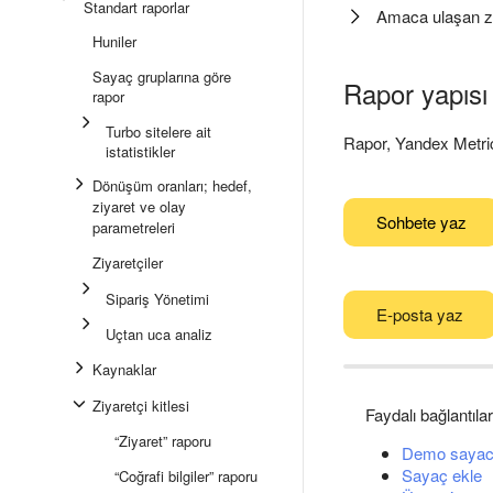
Standart raporlar
Amaca ulaşan ziy
Huniler
Sayaç gruplarına göre
Rapor yapısı 
rapor
Turbo sitelere ait
Rapor, Yandex Metric
istatistikler
Dönüşüm oranları; hedef,
ziyaret ve olay
Sohbete yaz
parametreleri
Ziyaretçiler
Sipariş Yönetimi
E-posta yaz
Uçtan uca analiz
Kaynaklar
Ziyaretçi kitlesi
Faydalı bağlantılar
“Ziyaret” raporu
Demo sayac
Sayaç ekle
“Coğrafi bilgiler” raporu