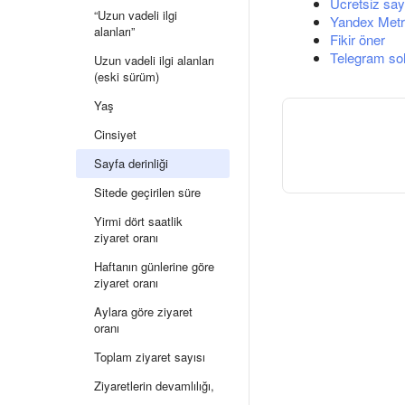
Ücretsiz say
“Uzun vadeli ilgi
Yandex Metri
alanları”
Fikir öner
Telegram so
Uzun vadeli ilgi alanları
(eski sürüm)
Yaş
Cinsiyet
Sayfa derinliği
Sitede geçirilen süre
Yirmi dört saatlik
ziyaret oranı
Haftanın günlerine göre
ziyaret oranı
Aylara göre ziyaret
oranı
Toplam ziyaret sayısı
Ziyaretlerin devamlılığı,