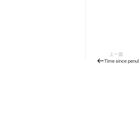
上一篇
Time since penul