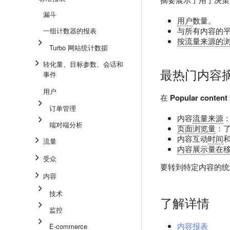
漏斗
用户
数量。
与所有内容的
一组计数器的报表
按流量来源的
Turbo 网站统计数据
转化量、目标参数、会话和
最热门内容
事件
用户
在
Popular content
订单管理
内容
流量来源
端对端分析
页面浏览量
：
内容互动
时间
流量
内容展示量在
受众
要转到特定内容的
内容
技术
了解详情
监控
内容报表
E-commerce