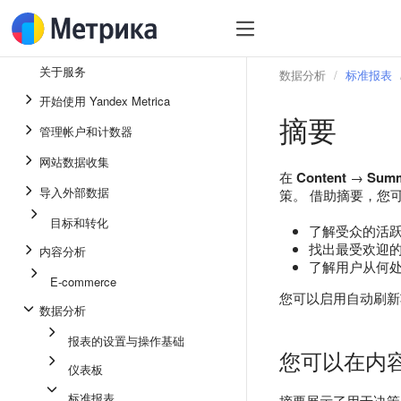
关于服务
数据分析
标准报表
开始使用 Yandex Metrica
摘要
管理帐户和计数器
网站数据收集
在
Content
→
Sum
导入外部数据
策。 借助摘要，您
目标和转化
了解受众的活
找出最受欢迎
内容分析
了解用户从何
E-commerce
您可以启用自动刷新
数据分析
报表的设置与操作基础
您可以在内
仪表板
标准报表
摘要展示了用于决策