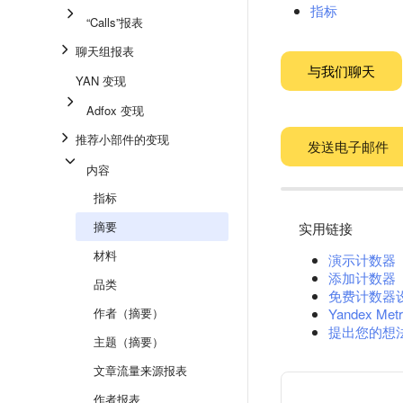
指标
“Calls”报表
聊天组报表
与我们聊天
YAN 变现
Adfox 变现
推荐小部件的变现
发送电子邮件
内容
指标
摘要
实用链接
材料
演示计数器
添加计数器
品类
免费计数器
作者（摘要）
Yandex Metr
提出您的想
主题（摘要）
文章流量来源报表
作者报表