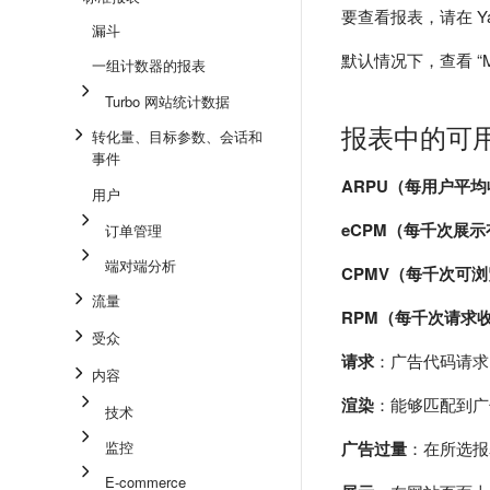
要查看报表，请在 Ya
漏斗
默认情况下，查看 “M
一组计数器的报表
Turbo 网站统计数据
报表中的可
转化量、目标参数、会话和
事件
ARPU（每用户平
用户
eCPM（每千次展
订单管理
端对端分析
CPMV（每千次可
流量
RPM（每千次请求
受众
请求
：广告代码请求，
内容
渲染
：能够匹配到
技术
监控
广告过量
：在所选报
E-commerce