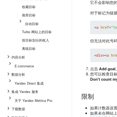
它不会影响您
收藏目标
对于标记为链
推荐目标
自动目标
<
a
href
=
"t
Turbo 网站上的目标
按目标划分的收入
但无法对此号
离线目标
<
div
>
<
a
hr
内容分析
E-commerce
点击
Add goal
您可以检查目
数据分析
Don't count m
Yandex Direct 集成
集成 Yandex 服务
限制
关于 Yandex Metrica Pro
如果计数器设
下载数据
如果未在网站