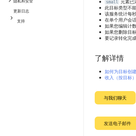
隐私和安全
元素已
small
此目标类型不
更新日志
该服务统计每
在单个用户会话
支持
如果您编辑计
如果您删除目
要记录转化完
了解详情
如何为目标创
收入（按目标
与我们聊天
发送电子邮件