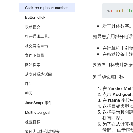
Click on a phone number
<
a
href
=
"t
Button click
对于具体数字。 Y
表单提交
如果您启用部分电话
打开通讯工具。
社交网络点击
在计算机上浏
在移动设备上
文件下载量
要查看目标统计数据，请
网站搜索
从支付系统返回
要手动创建目标：
呼叫
在 Yandex 
聊天
点击
Add goal
在
Name
字段
JavaScript 事件
选择目标类型
C
选择要为其创建
Multi-step goal
拼写匹配。
检查目标
为了在从计算
号码。 由于移
如何为目标创建报表