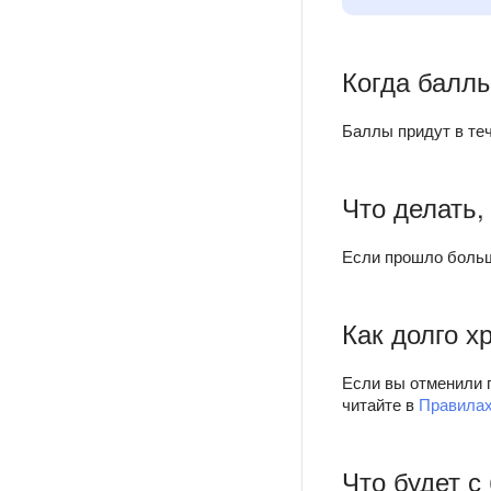
Когда балл
Баллы придут в теч
Что делать,
Если прошло больш
Как долго х
Если вы отменили 
читайте в
Правилах
Что будет с