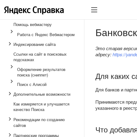
Помощь вебмастеру
Банковск
Работа с Яндекс Вебмастером
Индексирование сайта
Это старая версия
Ссылки на сайт в поисковых
адресу:
https://yan
подсказках
Оформление результатов
Для каких с
поиска (сниппет)
Поиск с Алисой
Для банков и парт
Дополнительные возможности
Принимаются предл
Как измеряется и улучшается
указанного в реест
качество Поиска
Рекомендации по созданию
сайтов
Что добавля
Партнерские программы