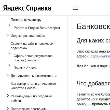
Помощь вебмастеру
Банковск
Работа с Яндекс Вебмастером
Индексирование сайта
Для каких с
Ссылки на сайт в поисковых
подсказках
Это старая версия
Оформление результатов
адресу:
https://yan
поиска (сниппет)
Для банков и парт
Поиск с Алисой
Дополнительные возможности
Что добавля
Как измеряется и улучшается
качество Поиска
Тематические блоки
Рекомендации по созданию
дебетовых и кредит
сайтов
банку — привлечь 
Партнерские программы