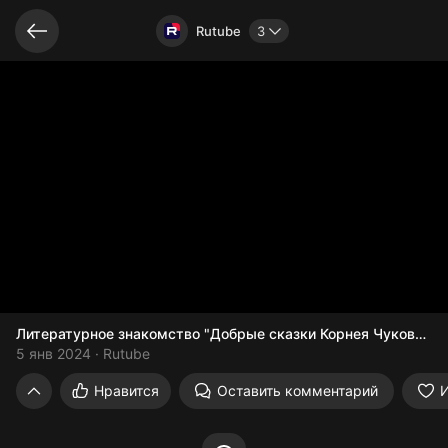
Видео открыто
Rutube
3
Литературное знакомство "Добрые сказки Корнея Чуковског
5 янв 2024
Rutube
Литературное знакомство "Добрые сказ
Нравится
Оставить комментарий