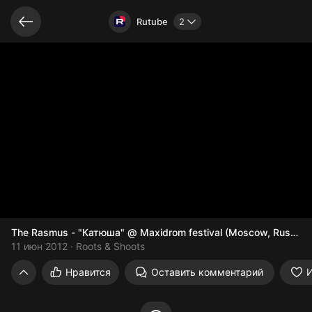
Видео открыто
Rutube
2
The Rasmus - "Катюша" @ Maxidrom festival (Moscow, Russia 
11 июн 2012
Roots & Shoots
The Rasmus - "Катюша" @ Maxidrom festi
Нравится
Оставить комментарий