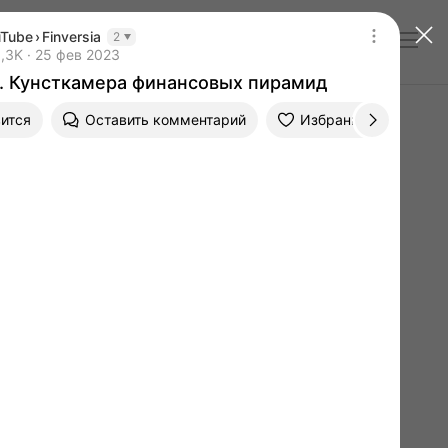
uTube
›
Finversia
2
Войти
 Кунсткамера финансовых пирамид
 тысяч просмотров
,3K
25 фев 2023
Дата публикации 25 фев 2023
Уроды. Кунсткамера финансовых пирамид
ится
Оставить комментарий
Избранное
Ви